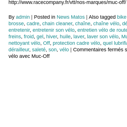
http://www.racecompany.fr/vtt/nos-marques/muc-of
By
admin
|
Posted in
News Matos
|
Also tagged
bike
brosse
,
cadre
,
chain cleaner
,
chaîne
,
chaîne vélo
,
dé
entretenir
,
entretenir son vélo
,
entretien vélo de rout
freins
,
froid
,
gel
,
hiver
,
huile
,
laver
,
laver son vélo
,
Mu
nettoyant vélo
,
Off
,
protection cadre vélo
,
quel lubrif
dérailleur
,
saleté
,
son
,
vélo
|
Commentaires fermés
s
vélo avec Muc-Off