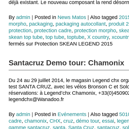
déjà existant. Le nouveau composant la rend désor
By
admin
|
Posted in
News Matos
|
Also tagged
201
morpho
,
packaging
,
packaging autocollant
,
produit 
protection
,
protection cadre
,
protection morpho
,
ske
skean top tube
,
top tube
,
toptube
,
X country
,
xcountr
fermés
sur Protection SKEAN LEGEND 2015
Santacruz Demo tour: Chamonix
Du 24 au 29 juillet 2014, le magasin Legend chx orga
test SANTA CRUZ, avec les vélos Bronson C et Solo 
réservations: à Legend’chx Chamonix, +33(0)45090
legendchx@Wanadoo.fr
By
admin
|
Posted in
Evénements
|
Also tagged
501
cadre
,
chamonix
,
CHX
,
cruz
,
démo tour
,
essai
,
lege
gamme santacruz
,
santa
,
Santa Cruz
,
santacruz
,
so