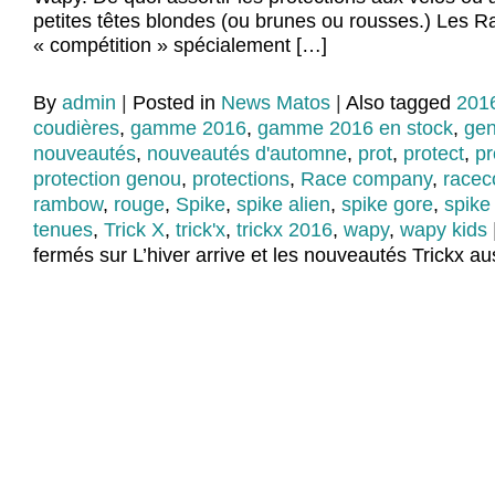
petites têtes blondes (ou brunes ou rousses.) Les 
« compétition » spécialement […]
By
admin
|
Posted in
News Matos
|
Also tagged
201
coudières
,
gamme 2016
,
gamme 2016 en stock
,
gen
nouveautés
,
nouveautés d'automne
,
prot
,
protect
,
pr
protection genou
,
protections
,
Race company
,
racec
rambow
,
rouge
,
Spike
,
spike alien
,
spike gore
,
spike
tenues
,
Trick X
,
trick'x
,
trickx 2016
,
wapy
,
wapy kids
fermés
sur L’hiver arrive et les nouveautés Trickx aus