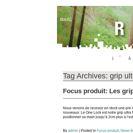
Blog RC
Tag Archives:
grip ult
Focus produit: Les gr
Nous venons de recevoir en stock une pré l
nouveaux: Le One Lock est notre grip ultra 
positionner sa main jusqu’à 2cm plus à l’ex
By
admin
|
Posted in
Focus produit
,
News M