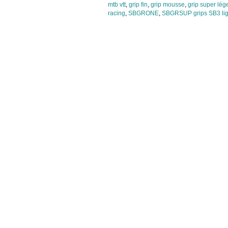
mtb vtt
,
grip fin
,
grip mousse
,
grip super lég
racing
,
SBGRONE
,
SBGRSUP grips SB3 lig