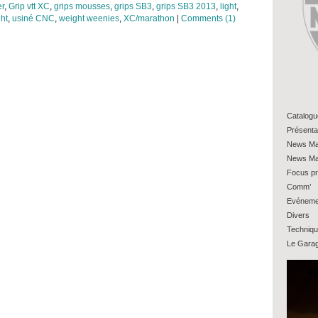
er
,
Grip vtt XC
,
grips mousses
,
grips SB3
,
grips SB3 2013
,
light
,
ht
,
usiné CNC
,
weight weenies
,
XC/marathon
|
Comments (1)
Catalogu
Présenta
News Ma
News Ma
Focus pr
Comm’
Evéneme
Divers
Techniq
Le Gara