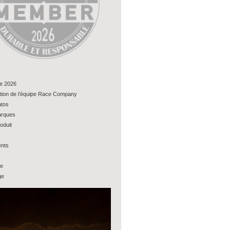
e 2026
tion de l’équipe Race Company
tos
rques
oduit
nts
ue
ge