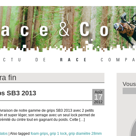
ra fin
Vous
ips SB3 2013
Août
17
2012
ivraison de notre gamme de grips SB3 2013 avec 2 petits
fin et super léger, son serrage avec un seul lock permet de
trémité du cintre tout en gagnant du poids. Cette […]
atos
|
Also tagged
foam grips
,
grip 1 lock
,
grip diamètre 28mm