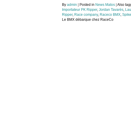
By
admin
|
Posted in
News Matos
|
Also ta
Importateur PK Ripper
,
Jordan Tavarès
,
Lau
Ripper
,
Race company
,
Raceco BMX
,
Spik
Le BMX débarque chez RaceCo