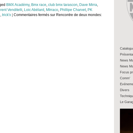
gged
BMX Académy
,
Bmx race
,
club bmx tarascon
,
Dave Mirra
,
rent Venditelli
,
Loic Abélard
,
MIrraco
,
Phillipe Charvet
,
PK
e
,
trick'x
|
Commentaires fermés
sur Rencontre de deux mondes:
Catalogu
Présenta
News Ma
News Ma
Focus pr
Comm’
Evéneme
Divers
Techniq
Le Gara