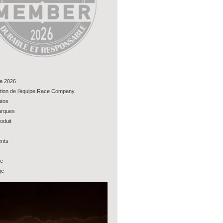
e 2026
tion de l’équipe Race Company
tos
rques
oduit
nts
ue
ge