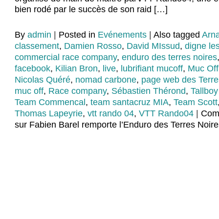
bien rodé par le succès de son raid […]
By
admin
|
Posted in
Evénements
|
Also tagged
Arna
classement
,
Damien Rosso
,
David MIssud
,
digne le
commercial race company
,
enduro des terres noires
facebook
,
Kilian Bron
,
live
,
lubrifiant mucoff
,
Muc Off
Nicolas Quéré
,
nomad carbone
,
page web des Terre
muc off
,
Race company
,
Sébastien Thérond
,
Tallboy
Team Commencal
,
team santacruz MIA
,
Team Scott
Thomas Lapeyrie
,
vtt rando 04
,
VTT Rando04
|
Com
sur Fabien Barel remporte l’Enduro des Terres Noir