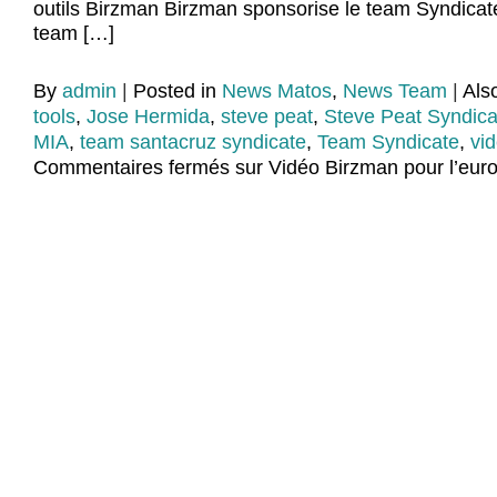
outils Birzman Birzman sponsorise le team Syndica
team […]
By
admin
|
Posted in
News Matos
,
News Team
|
Als
tools
,
Jose Hermida
,
steve peat
,
Steve Peat Syndica
MIA
,
team santacruz syndicate
,
Team Syndicate
,
vi
Commentaires fermés
sur Vidéo Birzman pour l’eur