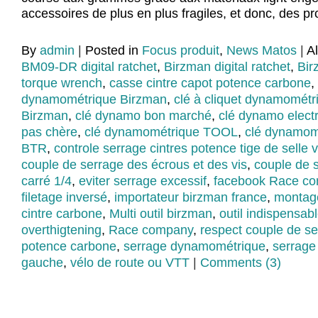
accessoires de plus en plus fragiles, et donc, des 
By
admin
|
Posted in
Focus produit
,
News Matos
|
A
BM09-DR digital ratchet
,
Birzman digital ratchet
,
Bir
torque wrench
,
casse cintre capot potence carbone
,
dynamométrique Birzman
,
clé à cliquet dynamométri
Birzman
,
clé dynamo bon marché
,
clé dynamo elect
pas chère
,
clé dynamométrique TOOL
,
clé dynamom
BTR
,
controle serrage cintres potence tige de selle 
couple de serrage des écrous et des vis
,
couple de 
carré 1/4
,
eviter serrage excessif
,
facebook Race c
filetage inversé
,
importateur birzman france
,
montag
cintre carbone
,
Multi outil birzman
,
outil indispensab
overthigtening
,
Race company
,
respect couple de s
potence carbone
,
serrage dynamométrique
,
serrage
gauche
,
vélo de route ou VTT
|
Comments (3)