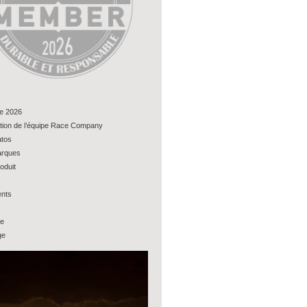
e 2026
tion de l’équipe Race Company
tos
rques
oduit
nts
ue
ge