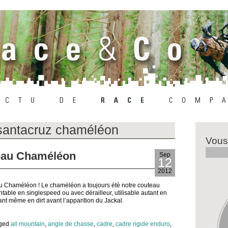
santacruz chaméléon
Vous
eau Chaméléon
Sep
12
2012
eau Chaméléon ! Le chaméléon a toujours été notre couteau
ntable en singlespeed ou avec dérailleur, utilisable autant en
sant même en dirt avant l’apparition du Jackal.
gged
all mountain
,
angle de chasse
,
cadre
,
cadre rigide enduro
,