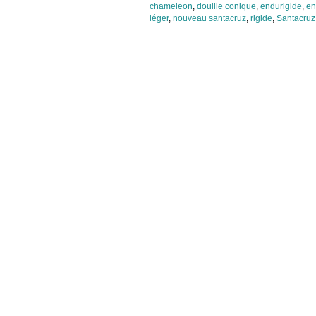
chameleon
,
douille conique
,
endurigide
,
en
léger
,
nouveau santacruz
,
rigide
,
Santacruz