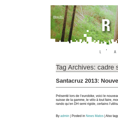
Blog RC
Tag Archives:
cadre 
Santacruz 2013: Nouv
Présenté lors de l’eurobike, voici le nouv
suisse de la gamme, le vélo à tout faire, mo
rando qu’en DH semi rigide, certains l’utili
By
admin
|
Posted in
News Matos
|
Also ta