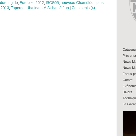
duro rigide
,
Eurobike 2012
,
ISCG05
,
nouveau Chaméléon plus
 2013
,
Tapered
,
Uba team MIA chaméléon
|
Comments (4)
Catalogu
Présenta
News Ma
News Ma
Focus pr
Comm’
Evéneme
Divers
Techniq
Le Gara