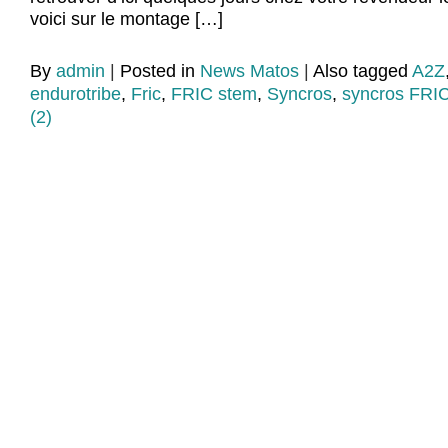
voici sur le montage […]
By
admin
|
Posted in
News Matos
|
Also tagged
A2Z
endurotribe
,
Fric
,
FRIC stem
,
Syncros
,
syncros FRI
(2)