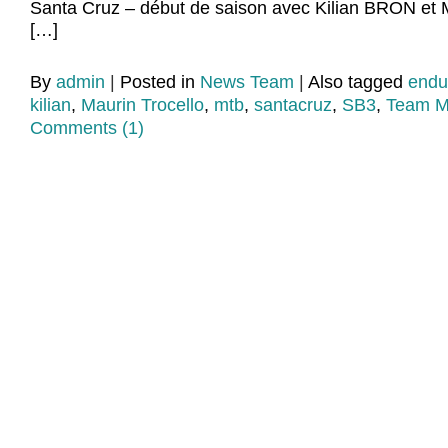
Santa Cruz – début de saison avec Kilian BRON e
[…]
By
admin
|
Posted in
News Team
|
Also tagged
endu
kilian
,
Maurin Trocello
,
mtb
,
santacruz
,
SB3
,
Team M
Comments (1)