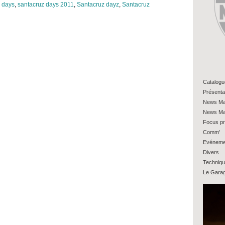
 days
,
santacruz days 2011
,
Santacruz dayz
,
Santacruz
Catalogu
Présenta
News Ma
News Ma
Focus pr
Comm’
Evéneme
Divers
Techniq
Le Gara