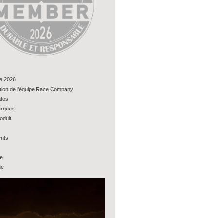
e 2026
tion de l’équipe Race Company
tos
rques
oduit
nts
ue
ge