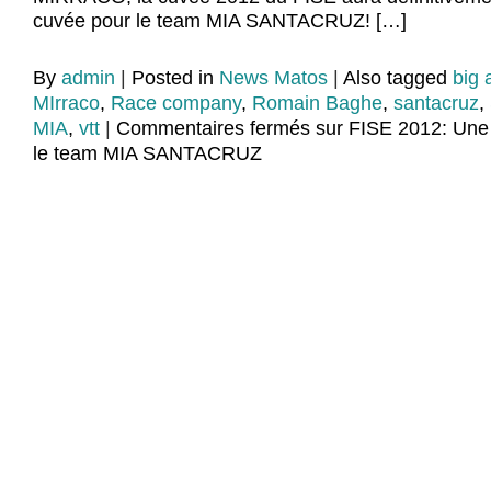
cuvée pour le team MIA SANTACRUZ! […]
By
admin
|
Posted in
News Matos
|
Also tagged
big a
MIrraco
,
Race company
,
Romain Baghe
,
santacruz
,
MIA
,
vtt
|
Commentaires fermés
sur FISE 2012: Une
le team MIA SANTACRUZ