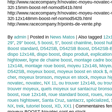
http://www.racecompany.fr/novatec-moyeu-novatec-v
32t-15mm-boost-ref-nomod541b.html
http://www.racecompany.fr/novatec-moyeu-novatec-v
32t-12x148mm-boost-ref-nomod542b.html
http://www.racecompany.fr/points-de-vente.php
By
admin
|
Posted in
News Matos
|
Also tagged
12x
29"
,
29" boost
,
5 boost
,
5"
,
boost chainline
,
boost hu
Boost standard
,
D542SB
,
D542SB Boost
,
D542SB-
dispo 12x148
,
dispo boost
,
dispo produit
,
explicatio
hightower
,
ligne de chaine boost
,
montage cadre bo
12x148
,
montage roue boost
,
moyeu 12x148
,
Moyeu
D542SB
,
moyeux boost
,
moyeux boost en stock $
,
m
cher
,
moyeux bronson
,
moyeux en stock
,
moyeux hi
novatec
,
novatec
,
NX 11
,
ou trouver 12x148
,
ou tro
trouver moyeux
,
quels moyeux sur santacruz brons
boost
,
roue 12x148
,
roue standard boost
,
roues
,
rou
roues hightower
,
Santa Cruz
,
santacrz
,
spécialized
,
NX
,
trek
,
tutoriel boost
,
XD
,
XX1
|
Commentaires fe
moyeux BOOST Novatec sont en stock