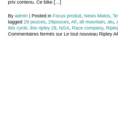
prix contenu. Ce bike […]
By
admin
|
Posted in
Focus produit
,
News Matos
,
Te
tagged
29 pouces
,
29pouces
,
AF
,
all mountain
,
alu
,
Ibis cycle
,
ibis ripley 29
,
NGX
,
Race company
,
Riple
Commentaires fermés
sur Le tout nouveau Ripley A